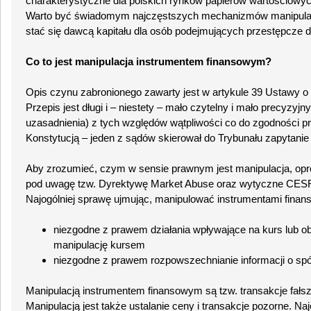
charakterystyczne dla polskich rynków papierów wartościowyc
Warto być świadomym najczęstszych mechanizmów manipulacj
stać się dawcą kapitału dla osób podejmujących przestępcze dz
Co to jest manipulacja instrumentem finansowym?
Opis czynu zabronionego zawarty jest w artykule 39 Ustawy o
Przepis jest długi i – niestety – mało czytelny i mało precyzyjn
uzasadnienia) z tych względów wątpliwości co do zgodności p
Konstytucją – jeden z sądów skierował do Trybunału zapytanie
Aby zrozumieć, czym w sensie prawnym jest manipulacja, opró
pod uwagę tzw. Dyrektywę Market Abuse oraz wytyczne CESR 
Najogólniej sprawę ujmując, manipulować instrumentami fina
niezgodne z prawem działania wpływające na kurs lub obr
manipulację kursem
niezgodne z prawem rozpowszechnianie informacji o spół
Manipulacją instrumentem finansowym są tzw. transakcje fałs
Manipulacją jest także ustalanie ceny i transakcje pozorne. Na