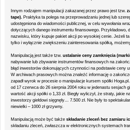
Innym rodzajem manipulacji zakazanej przez prawo jest tzw.
z
tape).
Praktyka ta polega na przeprowadzaniu jednej lub szeregu
udostępniona do wiadomości publicznej, w celu wywołania wr
dotyczących danego instrumentu finansowego. Przykładowo, d
nazwisku, który kupuje pakiet akcji po wysokiej cenie. Jeżeli t
tylko i wyłącznie zwiększeniu zainteresowania spółką, możemy
Manipulacją jest także tzw.
ustalanie ceny zamknięcia (marki
nabywanie lub zbywanie instrumentów finansowych na zakoń
błąd inwestorów dokonujących czynności na podstawie ceny us
W archiwach prasowych można znaleźć informację o zakończon
zapadł wyrok w procesie o manipulacje kursem spółki Hoga.pl
od 17 czerwca do 26 sierpnia 2004 roku w jedenastu sesjach g
wartość akcji spółki o 1,33 zł. Biegły wyliczył, że straty, jakie
inwestorzy giełdowi sięgnęły… 7.500 zł. Nie były to spektakul
niewielki – 1000 zł grzywny.
Manipulacją może być także
składanie zleceń bez zamiaru i
składaniu zleceń, zwłaszcza w elektronicznych systemach tra