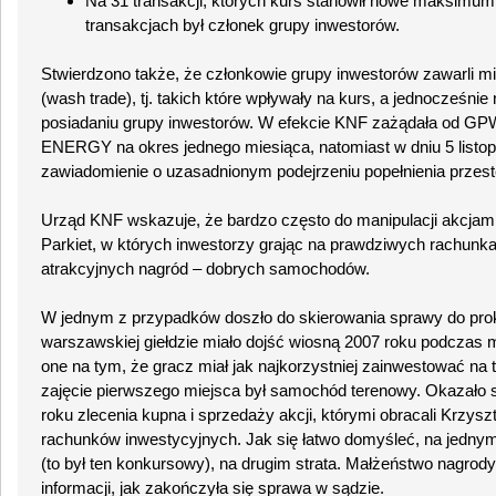
Na 31 transakcji, których kurs stanowił nowe maksimum
transakcjach był członek grupy inwestorów.
Stwierdzono także, że członkowie grupy inwestorów zawarli m
(wash trade), tj. takich które wpływały na kurs, a jednocześnie
posiadaniu grupy inwestorów. W efekcie KNF zażądała od GP
ENERGY na okres jednego miesiąca, natomiast w dniu 5 listop
zawiadomienie o uzasadnionym podejrzeniu popełnienia przes
Urząd KNF wskazuje, że bardzo często do manipulacji akcja
Parkiet, w których inwestorzy grając na prawdziwych rachun
atrakcyjnych nagród – dobrych samochodów.
W jednym z przypadków doszło do skierowania sprawy do prok
warszawskiej giełdzie miało dojść wiosną 2007 roku podczas 
one na tym, że gracz miał jak najkorzystniej zainwestować na t
zajęcie pierwszego miejsca był samochód terenowy. Okazało s
roku zlecenia kupna i sprzedaży akcji, którymi obracali Krzysz
rachunków inwestycyjnych. Jak się łatwo domyśleć, na jedny
(to był ten konkursowy), na drugim strata. Małżeństwo nagrody
informacji, jak zakończyła się sprawa w sądzie.