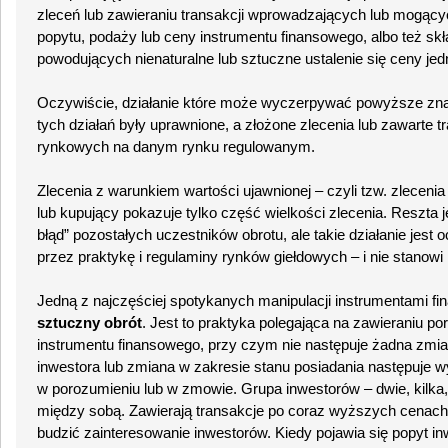
zleceń lub zawieraniu transakcji wprowadzających lub mogąc
popytu, podaży lub ceny instrumentu finansowego, albo też skła
powodujących nienaturalne lub sztuczne ustalenie się ceny jed
Oczywiście, działanie które może wyczerpywać powyższe znam
tych działań były uprawnione, a złożone zlecenia lub zawarte t
rynkowych na danym rynku regulowanym.
Zlecenia z warunkiem wartości ujawnionej – czyli tzw. zlecenia
lub kupujący pokazuje tylko część wielkości zlecenia. Reszta
błąd” pozostałych uczestników obrotu, ale takie działanie jest
przez praktykę i regulaminy rynków giełdowych – i nie stanowi
Jedną z najczęściej spotykanych manipulacji instrumentami fi
sztuczny obrót
. Jest to praktyka polegająca na zawieraniu 
instrumentu finansowego, przy czym nie następuje żadna zmia
inwestora lub zmiana w zakresie stanu posiadania następuje 
w porozumieniu lub w zmowie. Grupa inwestorów – dwie, kilka, 
między sobą. Zawierają transakcje po coraz wyższych cenach,
budzić zainteresowanie inwestorów. Kiedy pojawia się popyt 