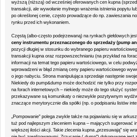
wyższą (niższą) od wcześniej oferowanych cen kupna (sprzeda
transakcji, ale wywołanie mylnego wrażenia istnienia popytu 
po określonej cenie, często prowadzące do np. zawieszania n
rynku przed ich wykonaniem.
Częstą (albo-często podejrzewaną) na rynkach giełdowych jes
ceny instrumentu przeznaczonego do sprzedaży (pump an
pozycji długiej w stosunku do wybranego papieru wartościoweg
transakcji kupna oraz rozpowszechnianiu (na przykład na fo
informacji na temat tego papieru wartościowego, w celu podwyż
wprowadzeni w błąd zmianą ceny papieru wartościowego wywoł
o jego nabyciu. Strona manipulująca sprzedaje następnie swoj
Niekiedy do pump&dump może dochodzić nie tylko przy rozpow
na forach internetowych – niekiedy może do tego służyć syst
przekazywane są komunikaty o niezwykle pozytywnym wydźwi
znaczące merytorycznie dla spółki (np. o podpisaniu listów int
„Pompowanie” polega zwykle także na pojawianiu się w arkus
tuż pod najlepszym zleceniem kupna – mających sugerować in
większej ilości akcji. Takie zlecenia kupna „przesuwają” się 
nie być zrealizowanymi. Zrzucanie („dump”) dokonywane jest z