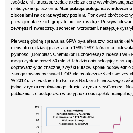
„spółdzielni”, grupa sprzedaje akcje za cenę wywindowaną prz
niebotycznego poziomu.
Manipulacja polega na windowaniu k
zleceniami na coraz wyższy poziom.
Ponieważ obrót dokony
prowizji maklerskich grupy to nic nie kosztuje. Po wywindowani
zewnętrzni inwestorzy, zachęceni wzrostami, następuje dystryb
Pierwszą głośną sprawą na GPW była afera tzw. poznańskiej 
nieustalona, działająca w latach 1995-1997, która manipulowała
płynności (Domplast, Chemiskór i EchoPress) z indeksu WIRR
mogła zyskać nawet 50 mln zł. Ich działania polegające na ku
doprowadziły do znacznej zwyżki kursów spółek odpowiednio o
zaangażowany był nawet UOP, ale ostatecznie śledztwo zost
W 2012 r., w październiku Komisja Nadzoru Finansowego zaż
jednej z rynku regulowanego, drugiej z rynku NewConnect. Nast
publicznie, że podejrzewa w przypadku obu spółek manipulację