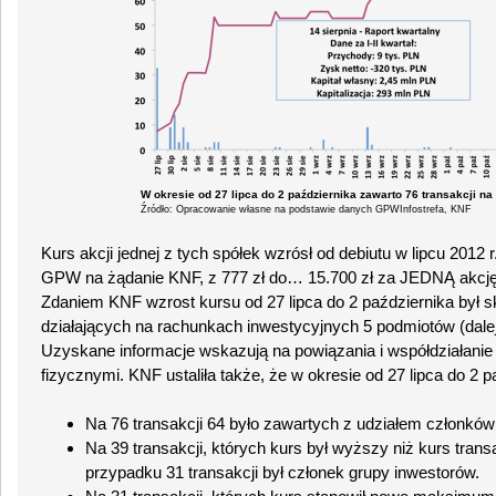
W okresie od 27 lipca do 2 października zawarto 76 transakcji na 
Źródło: Opracowanie własne na podstawie danych GPWInfostrefa, KNF
Kurs akcji jednej z tych spółek wzrósł od debiutu w lipcu 201
GPW na żądanie KNF, z 777 zł do… 15.700 zł za JEDNĄ akcję
Zdaniem KNF wzrost kursu od 27 lipca do 2 października był sk
działających na rachunkach inwestycyjnych 5 podmiotów (dalej
Uzyskane informacje wskazują na powiązania i współdziałan
fizycznymi. KNF ustaliła także, że w okresie od 27 lipca do 2 p
Na 76 transakcji 64 było zawartych z udziałem członków
Na 39 transakcji, których kurs był wyższy niż kurs trans
przypadku 31 transakcji był członek grupy inwestorów.